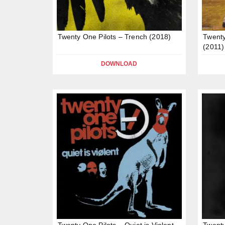
Twenty One Pilots – Trench (2018)
Twenty
(2011)
DOWNLOAD
Twenty One Pilots – Quiet is Violent
Twenty