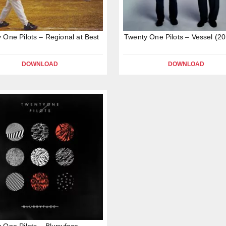
 One Pilots – Regional at Best
Twenty One Pilots – Vessel (2
DOWNLOAD
DOWNLOAD
 One Pilots – Blurryface