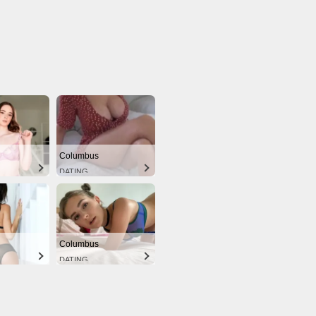
Columbus
DATING
Columbus
DATING