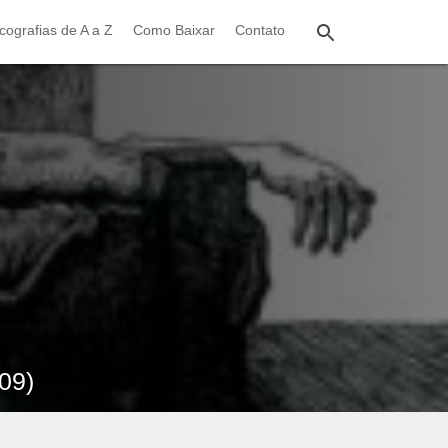
cografias de A a Z
Como Baixar
Contato
09)