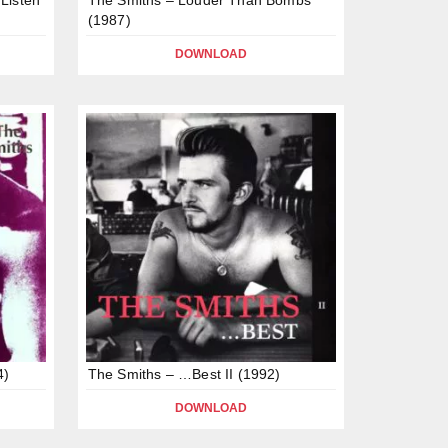
(1987)
DOWNLOAD
4)
The Smiths – …Best II (1992)
DOWNLOAD