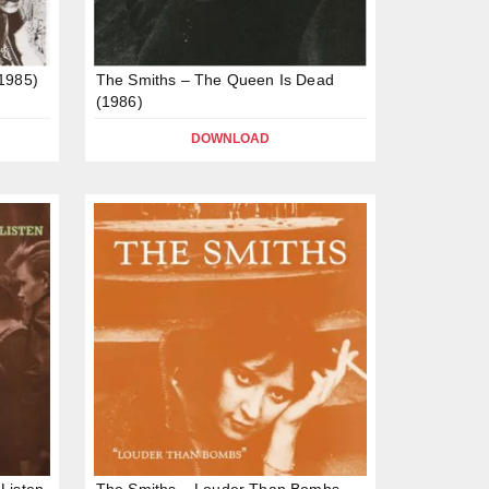
(1985)
The Smiths – The Queen Is Dead
(1986)
DOWNLOAD
Listen
The Smiths – Louder Than Bombs