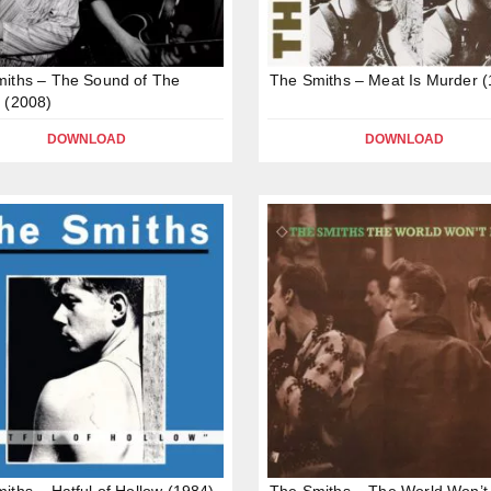
iths – The Sound of The
The Smiths – Meat Is Murder 
 (2008)
DOWNLOAD
DOWNLOAD
iths – Hatful of Hollow (1984)
The Smiths – The World Won’t 