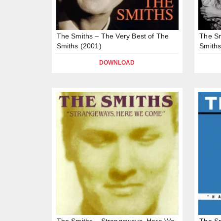
The Smiths – The Very Best of The
The Sm
Smiths (2001)
Smiths
DOWNLOAD
The Smiths – Strangeways, Here We
The Sm