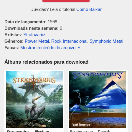
Dúvidas? Leia o tutorial
Como Baixar
Data de lançamento:
1998
Downloads nesta semana:
0
Artistas:
Stratovarius
Gêneros:
Power Metal
,
Rock Internacional
,
Symphonic Metal
Faixas:
Mostrar conteúdo do arquivo ˅
Álbuns relacionados para download
Stratovarius – Elysium
Stratovarius – Fourth