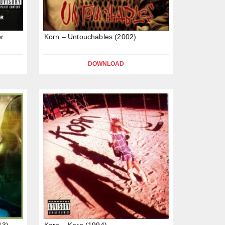
or
Korn – Untouchables (2002)
DOWNLOAD
13)
Korn – Korn (1994)