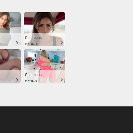
Columbus
DATING
Columbus
DATING