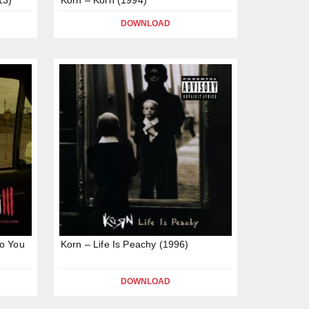
DOWNLOAD
o You
Korn – Life Is Peachy (1996)
DOWNLOAD