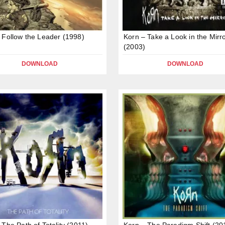
 Follow the Leader (1998)
Korn – Take a Look in the Mirr
(2003)
DOWNLOAD
DOWNLOAD
 The Path of Totality (2011)
Korn – The Paradigm Shift (20