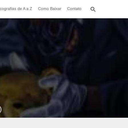
cografias de A a Z
Como Baixar
Contato
)