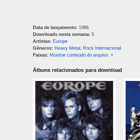
Data de lançamento:
1986
Downloads nesta semana:
5
Artistas:
Europe
Gêneros:
Heavy Metal
,
Rock Internacional
Faixas:
Mostrar conteúdo do arquivo ˅
Álbuns relacionados para download