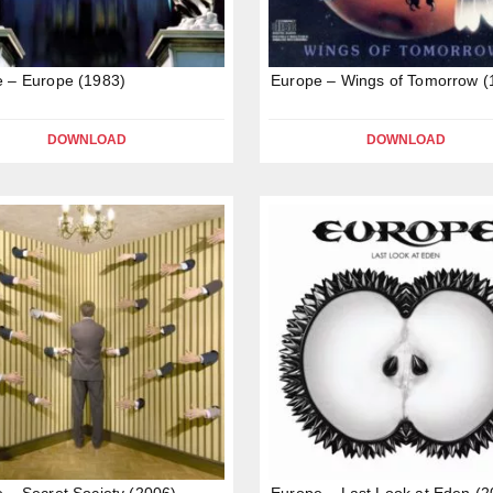
 – Europe (1983)
Europe – Wings of Tomorrow (
DOWNLOAD
DOWNLOAD
 – Secret Society (2006)
Europe – Last Look at Eden (2