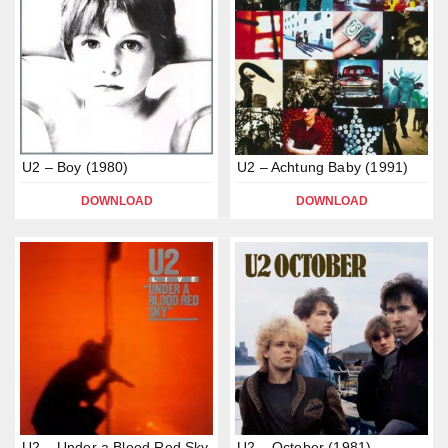
U2 – Boy (1980)
U2 – Achtung Baby (1991)
DOWNLOAD
DOWNLOAD
U2 – Under a Blood Red Sky
U2 – October (1981)