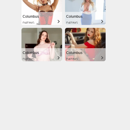
Columbus
Columbus
DATING
DATING
Columbus
Columbus
DATING
DATING
© Rock Download. Todos os Direitos Reservados.
Termos de Uso
Política de Privacidade