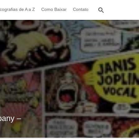
cografias de A a Z
Como Baixar
Contato
pany –