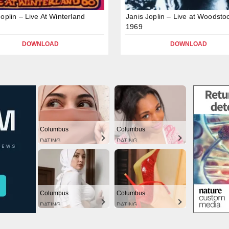
Joplin – Live At Winterland
Janis Joplin – Live at Woodsto
1969
DOWNLOAD
DOWNLOAD
Columbus
Columbus
DATING
DATING
Columbus
Columbus
DATING
DATING