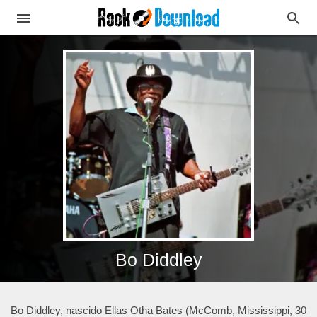
Bo Diddley
Bo Diddley, nascido Ellas Otha Bates (McComb, Mississippi, 30