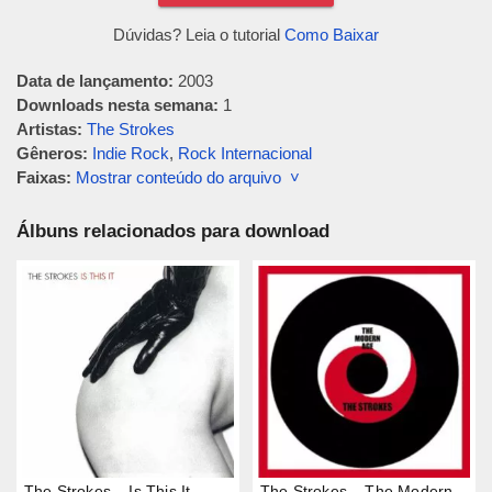
Dúvidas? Leia o tutorial
Como Baixar
Data de lançamento:
2003
Downloads nesta semana:
1
Artistas:
The Strokes
Gêneros:
Indie Rock
,
Rock Internacional
Faixas:
Mostrar conteúdo do arquivo ˅
Álbuns relacionados para download
The Strokes – Is This It
The Strokes – The Modern