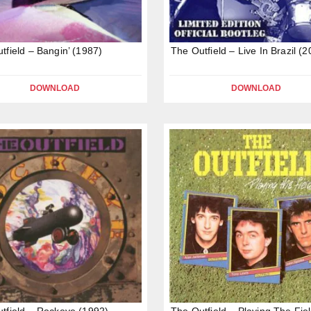
tfield – Bangin’ (1987)
The Outfield – Live In Brazil (
DOWNLOAD
DOWNLOAD
tfield – Rockeye (1992)
The Outfield – Playing The Fie