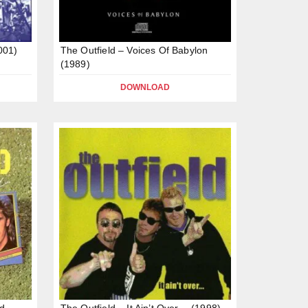
2001)
The Outfield – Voices Of Babylon
(1989)
DOWNLOAD
ld
The Outfield – It Ain’t Over… (1998)