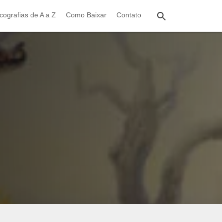
cografias de A a Z
Como Baixar
Contato