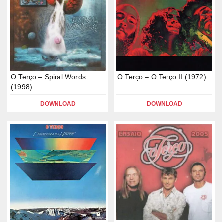
O Terço – Spiral Words
O Terço – O Terço II (1972)
(1998)
DOWNLOAD
DOWNLOAD