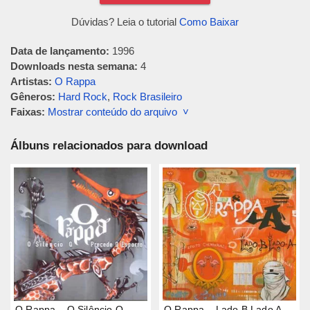
Dúvidas? Leia o tutorial
Como Baixar
Data de lançamento:
1996
Downloads nesta semana:
4
Artistas:
O Rappa
Gêneros:
Hard Rock
,
Rock Brasileiro
Faixas:
Mostrar conteúdo do arquivo ˅
Álbuns relacionados para download
O Rappa – O Silêncio Q
O Rappa – Lado B Lado A