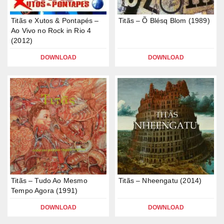
Titãs e Xutos & Pontapés –
Titãs – Õ Blésq Blom (1989)
Ao Vivo no Rock in Rio 4
(2012)
DOWNLOAD
DOWNLOAD
Titãs – Tudo Ao Mesmo
Titãs – Nheengatu (2014)
Tempo Agora (1991)
DOWNLOAD
DOWNLOAD