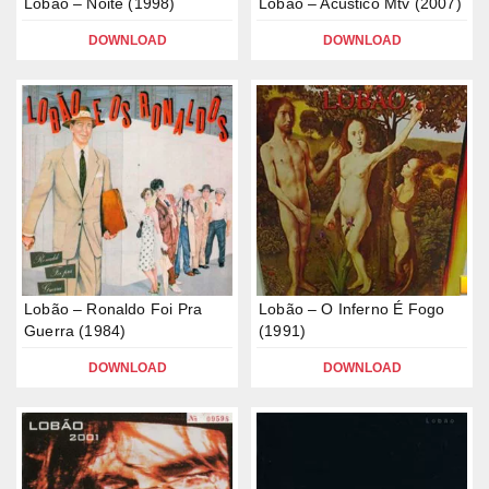
Lobão – Noite (1998)
Lobão – Acústico Mtv (2007)
DOWNLOAD
DOWNLOAD
Lobão – Ronaldo Foi Pra
Lobão – O Inferno É Fogo
Guerra (1984)
(1991)
DOWNLOAD
DOWNLOAD