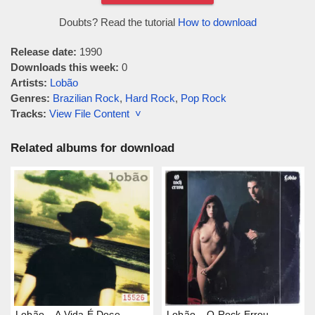
Doubts? Read the tutorial
How to download
Release date:
1990
Downloads this week:
0
Artists:
Lobão
Genres:
Brazilian Rock
,
Hard Rock
,
Pop Rock
Tracks:
View File Content ˅
Related albums for download
Lobão – A Vida É Doce
Lobão – O Rock Errou