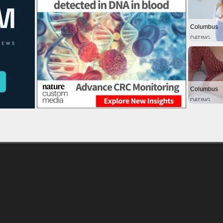
Columbus
DATING
Columbus
DATING