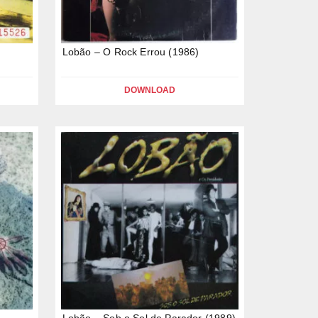
Lobão – O Rock Errou (1986)
DOWNLOAD
Lobão – Sob o Sol de Parador (1989)