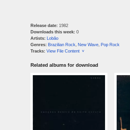
Release date:
1982
Downloads this week:
0
Artists:
Lobão
Genres:
Brazilian Rock
,
New Wave
,
Pop Rock
Tracks:
View File Content ˅
Related albums for download