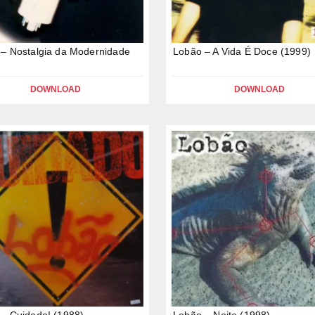
– Nostalgia da Modernidade
Lobão – A Vida É Doce (1999)
DOWNLOAD
DOWNLOAD
– Cuidado! (1988)
Lobão – Noite (1998)