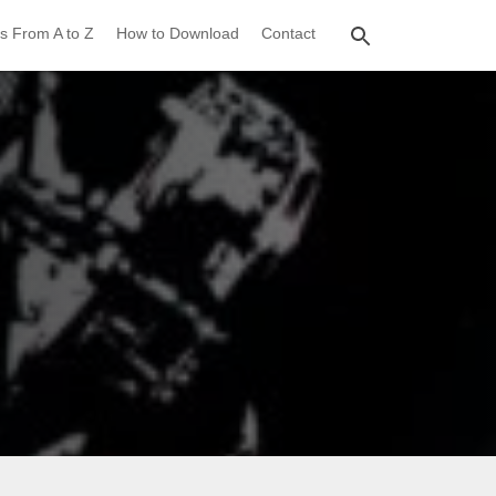
s From A to Z
How to Download
Contact