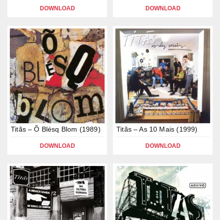
DOWNLOAD
DOWNLOAD
Titãs – Õ Blésq Blom (1989)
Titãs – As 10 Mais (1999)
DOWNLOAD
DOWNLOAD