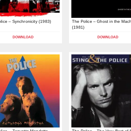
lice – Synchronicity (1983)
The Police – Ghost in the Mac
(1981)
DOWNLOAD
DOWNLOAD
lice – Zenyatta Mondatta
The Police – The Very Best of 