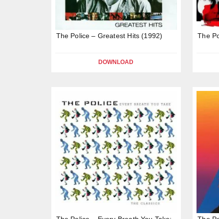
The Police – Greatest Hits (1992)
The Po
DOWNLOAD
The Police – Every Breath You Take:
The Po