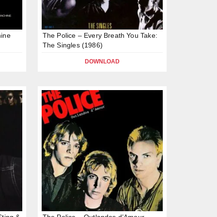
hine
The Police – Every Breath You Take:
The Singles (1986)
DOWNLOAD
Sting &
The Police – Outlandos d’Amour