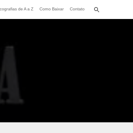
cografias de A a Z
Como Baixar
Contato