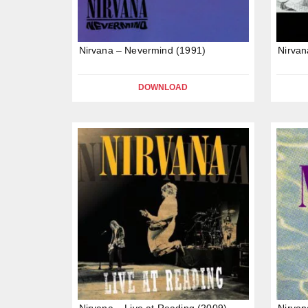
Nirvana – Nevermind (1991)
Nirvan
DOWNLOAD
Nirvana – Live at Reading (2009)
Nirvan