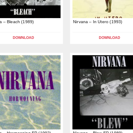
a – Bleach (1989)
Nirvana – In Utero (1993)
DOWNLOAD
DOWNLOAD
a – Hormoaning EP (1992)
Nirvana – Blew EP (1989)