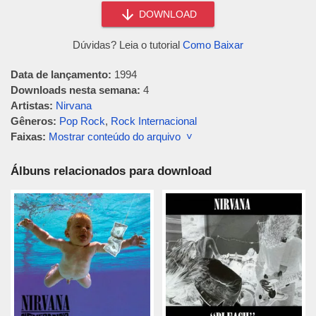
DOWNLOAD
Dúvidas? Leia o tutorial
Como Baixar
Data de lançamento:
1994
Downloads nesta semana:
4
Artistas:
Nirvana
Gêneros:
Pop Rock
,
Rock Internacional
Faixas:
Mostrar conteúdo do arquivo ˅
Álbuns relacionados para download