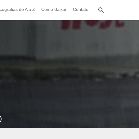
cografias de A a Z
Como Baixar
Contato
)