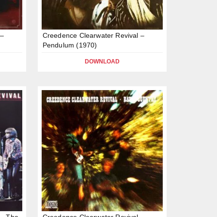
 –
Creedence Clearwater Revival –
Pendulum (1970)
DOWNLOAD
 – The
Creedence Clearwater Revival –