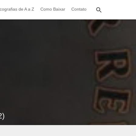
cografias de A a Z
Como Baixar
Contato
2)