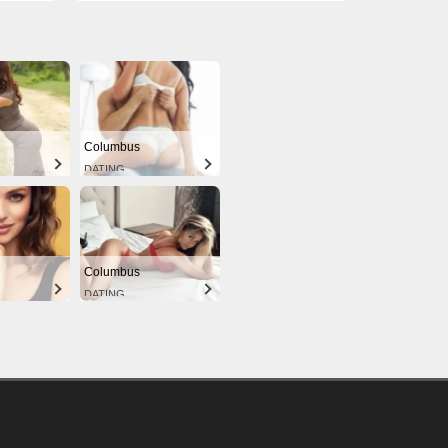
Columbus
DATING
Columbus
DATING